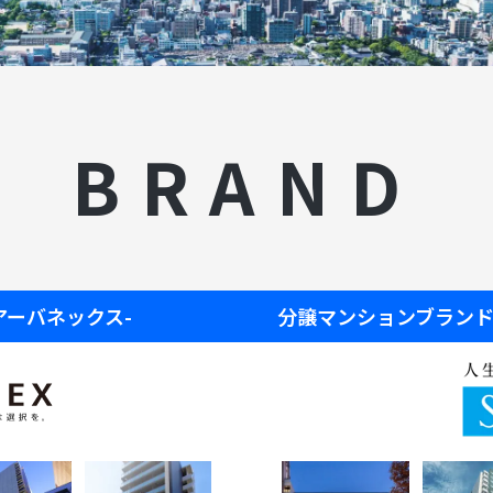
BRAND
-アーバネックス-
分譲マンションブランド S