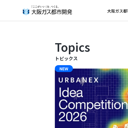
事
事
業
業
大阪ガス都
シ
KRP11
グラング
ー
号館
リーン大
About Us
Our Business
ン
阪
ズ
提供：グ
大阪ガス都市開発について
事業紹介
Topics
高
ラングリ
槻
ーン大阪
真
開発事業
上
者
一覧で見る
一覧で見る
トピックス
町
©Akira
Ito.aifoto