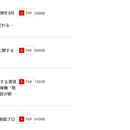
3弾を8月
588KB
変わる－
に関する
666KB
供する賃貸
741KB
乾燥機「乾
丁目が新た
施設プロ
643KB