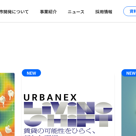
資
市開発について
事業紹介
ニュース
採用情報
経営理念
暮らす
グループ会社
賃貸マンションブランド URBANE
パーパス
働く
沿革
分譲マンションブランド SCENES
会社概要
街づくり
サステナビリティの取り組み
居住実験TRANS×HOME［変身
財務情報
生物多様性保全の取り組み