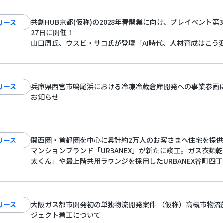
共創HUB京都(仮称)の2028年春開業に向け、プレイベント第
リース
27日に開催！
山口周氏、ウスビ・サコ氏が登壇「AI時代、人材育成はこう
創造性を育む場と組織の作り方」
兵庫県西宮市鳴尾浜における冷凍冷蔵倉庫開発への事業参画
リース
お知らせ
関西圏・首都圏を中心に累計約2万人のお客さまへ住宅を提
リース
マンションブランド「URBANEX」が新たに竣工。ガス衣類
太くん」や最上階共用ラウンジを採用したURBANEX谷町四
に誕生。
大阪ガス都市開発初の単独物流開発案件 （仮称）高槻市物流
リース
ジェクト着工について